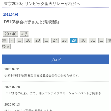
東京2020オリンピック聖火リレーが稲沢へ
2021.04.03
D51保存会の皆さんと清掃活動
29 / 40
« 先
頭
«
...
10
20
...
27
28
29
30
31
...
4
後 »
ブログ
2026.07.31
令和8年熊本地震 被災者支援義援金受付のお知らせです。
2026.07.28
「URまちのたね」にて、稲沢市シティプロモーションイベントが開催されています（7/27〜8/2）
2026.07.13
ほしのマガジン73号を発行しました！