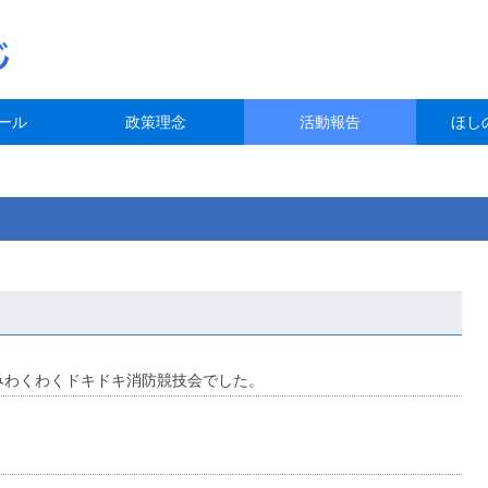
ール
政策理念
活動報告
ほし
みわくわくドキドキ消防競技会でした。