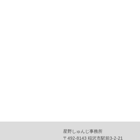
星野しゅんじ事務所
〒492-8143 稲沢市駅前3-2-21