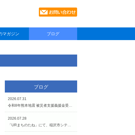
のマガジン
ブログ
ブログ
2026.07.31
令和8年熊本地震 被災者支援義援金受付のお知らせです。
2026.07.28
「URまちのたね」にて、稲沢市シティプロモーションイベントが開催されています（7/27〜8/2）