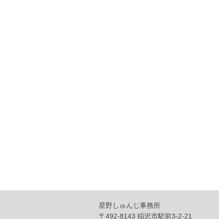
星野しゅんじ事務所
〒492-8143 稲沢市駅前3-2-21