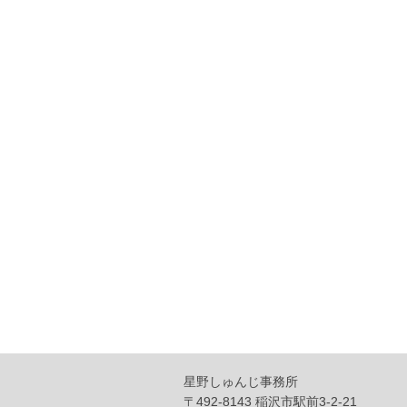
星野しゅんじ事務所
〒492-8143 稲沢市駅前3-2-21