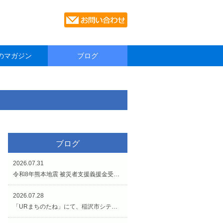
のマガジン
ブログ
ブログ
2026.07.31
令和8年熊本地震 被災者支援義援金受付のお知らせです。
2026.07.28
「URまちのたね」にて、稲沢市シティプロモーションイベントが開催されています（7/27〜8/2）