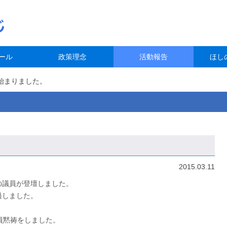
ール
政策理念
活動報告
ほし
始まりました。
。
2015.03.11
の議員が登壇しました。
過しました。
員黙祷をしました。