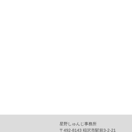
星野しゅんじ事務所
〒492-8143 稲沢市駅前3-2-21