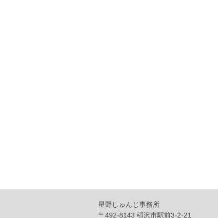
星野しゅんじ事務所
〒492-8143 稲沢市駅前3-2-21