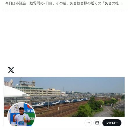
今日は市議会一般質問の2日目。その後、矢合観音様の近くの「矢合の杜」へ。