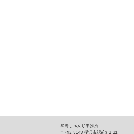
星野しゅんじ事務所
〒492-8143 稲沢市駅前3-2-21