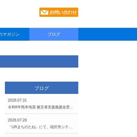
のマガジン
ブログ
ブログ
2026.07.31
令和8年熊本地震 被災者支援義援金受付のお知らせです。
2026.07.28
「URまちのたね」にて、稲沢市シティプロモーションイベントが開催されています（7/27〜8/2）