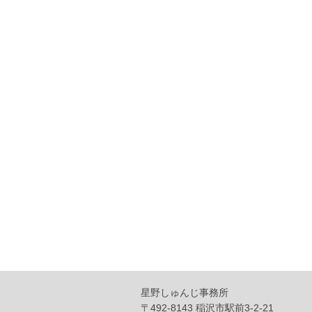
星野しゅんじ事務所
〒492-8143 稲沢市駅前3-2-21