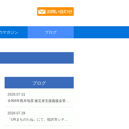
のマガジン
ブログ
ブログ
2026.07.31
令和8年熊本地震 被災者支援義援金受付のお知らせです。
2026.07.28
「URまちのたね」にて、稲沢市シティプロモーションイベントが開催されています（7/27〜8/2）