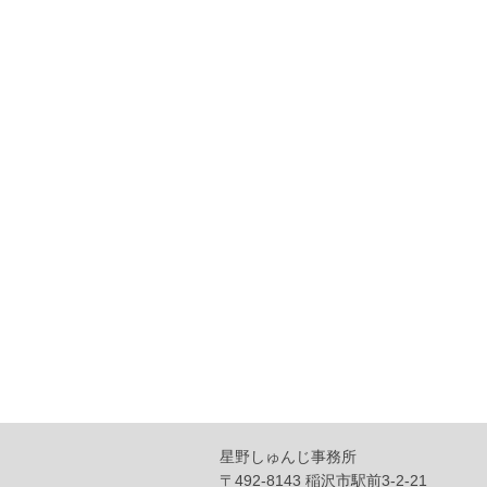
星野しゅんじ事務所
〒492-8143 稲沢市駅前3-2-21