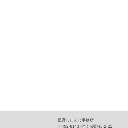
星野しゅんじ事務所
〒492-8143 稲沢市駅前3-2-21