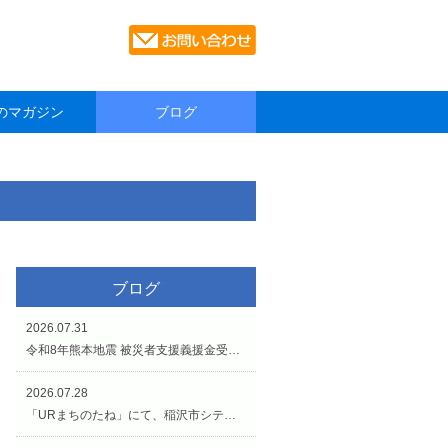
のマガジン
ブログ
ブログ
2026.07.31
令和8年熊本地震 被災者支援義援金受付のお知らせです。
2026.07.28
「URまちのたね」にて、稲沢市シティプロモーションイベントが開催されています（7/27〜8/2）