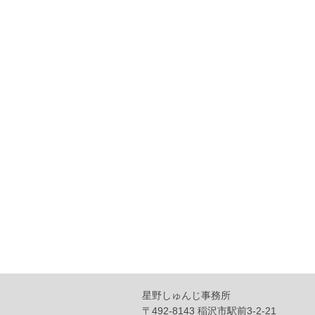
星野しゅんじ事務所
〒492-8143 稲沢市駅前3-2-21