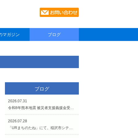
のマガジン
ブログ
ブログ
2026.07.31
令和8年熊本地震 被災者支援義援金受付のお知らせです。
2026.07.28
「URまちのたね」にて、稲沢市シティプロモーションイベントが開催されています（7/27〜8/2）