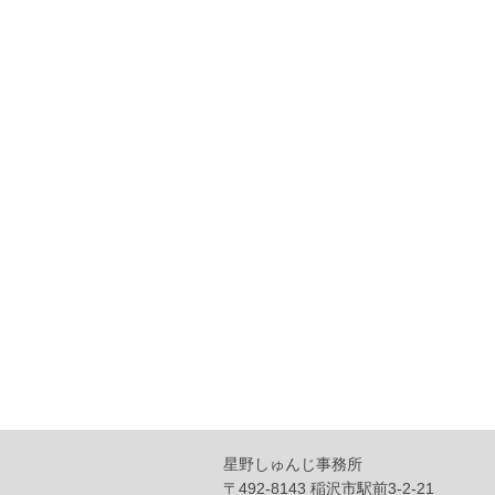
星野しゅんじ事務所
〒492-8143 稲沢市駅前3-2-21