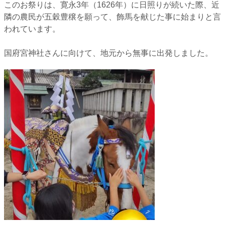
⁡このお祭りは、⁡寛永3年（1626年）に日照りが続いた際、近
隣の農民が五穀豊穣を願って、飾馬を献じた事に始まりと言
われています。⁡
国府宮神社さんに向けて、地元から無事に出発しました。