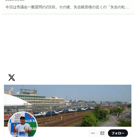
今日は市議会一般質問の2日目。その後、矢合観音様の近くの「矢合の杜」へ。