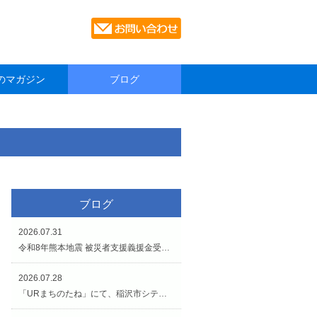
のマガジン
ブログ
ブログ
2026.07.31
令和8年熊本地震 被災者支援義援金受付のお知らせです。
2026.07.28
「URまちのたね」にて、稲沢市シティプロモーションイベントが開催されています（7/27〜8/2）