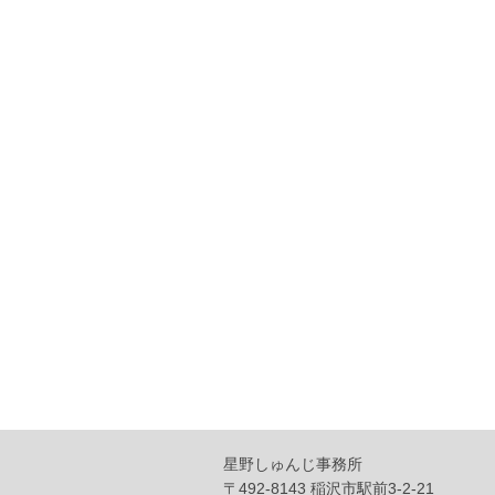
星野しゅんじ事務所
〒492-8143 稲沢市駅前3-2-21