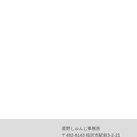
星野しゅんじ事務所
〒492-8143 稲沢市駅前3-2-21