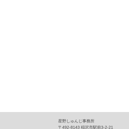
星野しゅんじ事務所
〒492-8143 稲沢市駅前3-2-21