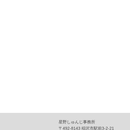
星野しゅんじ事務所
〒492-8143 稲沢市駅前3-2-21