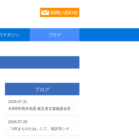
のマガジン
ブログ
ブログ
2026.07.31
令和8年熊本地震 被災者支援義援金受付のお知らせです。
2026.07.28
「URまちのたね」にて、稲沢市シティプロモーションイベントが開催されています（7/27〜8/2）