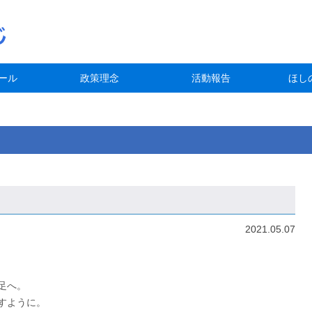
ール
政策理念
活動報告
ほし
2021.05.07
足へ。
すように。