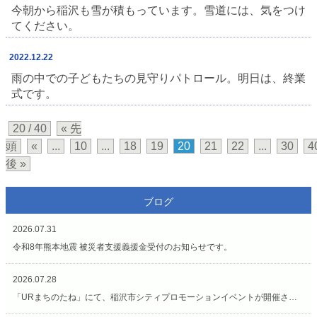
⁡今朝から稲沢も雪が積もっています。雪道には、気をつけ
てください。
2022.12.22
雨の中での子どもたちの見守りパトロール。⁡明日は、終業
式です。
20 / 40
« 先
頭
«
...
10
...
18
19
20
21
22
...
30
4
後 »
ブログ
2026.07.31
令和8年熊本地震 被災者支援義援金受付のお知らせです。
2026.07.28
「URまちのたね」にて、稲沢市シティプロモーションイベントが開催されています（7/27〜8/2）