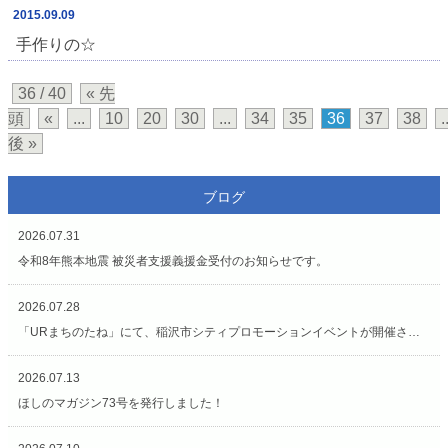
2015.09.09
手作りの☆
36 / 40
« 先
頭
«
...
10
20
30
...
34
35
36
37
38
.
後 »
ブログ
2026.07.31
令和8年熊本地震 被災者支援義援金受付のお知らせです。
2026.07.28
「URまちのたね」にて、稲沢市シティプロモーションイベントが開催されています（7/27〜8/2）
2026.07.13
ほしのマガジン73号を発行しました！